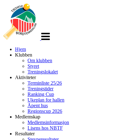
Veksle
navigasjon
Hjem
Klubben
Om klubben
Styret
Treningslokalet
Aktiviteter
Terminliste 25/26
Treningstider
Ranking Cup
Ukeplan for hallen
Åpent hus
Regionscup 2026
Medlemskap
Medlemsinformasjon
Lisens hos NBTF
Resultater
Stevneresultater