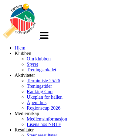
Veksle
navigasjon
Hjem
Klubben
Om klubben
Styret
Treningslokalet
Aktiviteter
Terminliste 25/26
Treningstider
Ranking Cup
Ukeplan for hallen
Åpent hus
Regionscup 2026
Medlemskap
Medlemsinformasjon
Lisens hos NBTF
Resultater
Stevneresultater