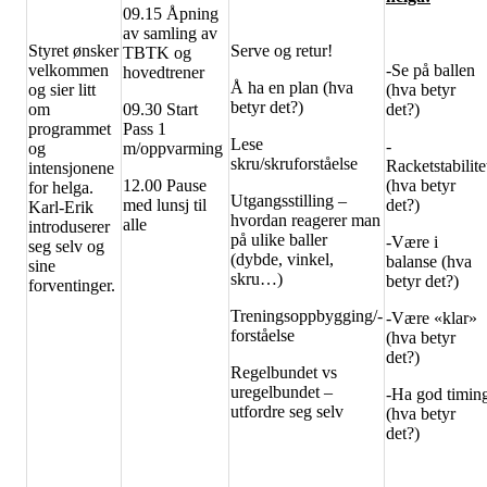
09.15 Åpning
av samling av
Styret ønsker
Serve og retur!
TBTK og
velkommen
-Se på ballen
hovedtrener
Å ha en plan (hva
og sier litt
(hva betyr
betyr det?)
om
09.30 Start
det?)
programmet
Pass 1
Lese
-
og
m/oppvarming
skru/skruforståelse
Racketstabilite
intensjonene
12.00 Pause
(hva betyr
for helga.
Utgangsstilling –
med lunsj til
det?)
Karl-Erik
hvordan reagerer man
alle
introduserer
på ulike baller
-Være i
seg selv og
(dybde, vinkel,
balanse (hva
sine
skru…)
betyr det?)
forventinger.
Treningsoppbygging/-
-Være «klar»
forståelse
(hva betyr
det?)
Regelbundet vs
uregelbundet –
-Ha god timin
utfordre seg selv
(hva betyr
det?)