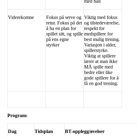
med ball
Viderekomne
Fokus på serve og
Viktig med fokus
retur. Fokus på det
og tilstedeværelse,
å ha en plan for
respekt for
spillet sitt, og spille
medspillere for
på ens egne
best mulig trening.
styrker
Variasjon i alder,
spillerstyrke.
Viktig at spillere
lærer at man ikke
MÅ spille med
bedre eller like
gode spillere for å
få en god trening.
Program:
Dag
Tidsplan
BT-opplegg/øvelser