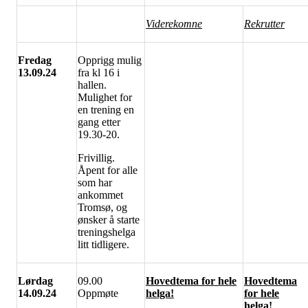
Viderekomne
Rekrutter
Fredag
Opprigg mulig
13.09.24
fra kl 16 i
hallen.
Mulighet for
en trening en
gang etter
19.30-20.
Frivillig.
Åpent for alle
som har
ankommet
Tromsø, og
ønsker å starte
treningshelga
litt tidligere.
Lørdag
09.00
Hovedtema for hele
Hovedtema
14.09.24
Oppmøte
helga!
for hele
helga!