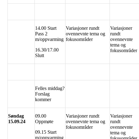
14.00 Start
Variasjoner rundt
Variasjoner
Pass 2
ovennevnte tema og
rundt
m/oppvarming
fokusområder
ovennevnte
tema og
16.30/17.00
fokusområder
Slutt
Felles middag?
Forslag
kommer
Søndag
09.00
Variasjoner rundt
Variasjoner
15.09.24
Oppmøte
ovennevnte tema og
rundt
fokusområder
ovennevnte
09.15 Start
tema og
m/oppvarming
fokusområder