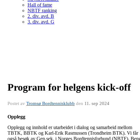
Hall of fame
NBTF ranking
2. div. avd. B
3. div. avd. G
Program for helgens kick-off
Postet av
Tromsø Bordtennisklubb
den
11. sep 2024
Opplegg
Opplegg og innhold er utarbeidet i dialog og samarbeid mellom
TBTK, BBTK og Karl-Erik Rasmussen (Trondheim BTK). Vi får
også besøk av Gen.sek. i Norges Bordtennisforbund (NBTF), Ben