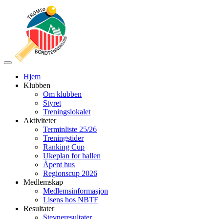
Veksle
navigasjon
Hjem
Klubben
Om klubben
Styret
Treningslokalet
Aktiviteter
Terminliste 25/26
Treningstider
Ranking Cup
Ukeplan for hallen
Åpent hus
Regionscup 2026
Medlemskap
Medlemsinformasjon
Lisens hos NBTF
Resultater
Stevneresultater