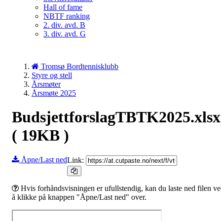
Hall of fame
NBTF ranking
2. div. avd. B
3. div. avd. G
Tromsø Bordtennisklubb
Styre og stell
Årsmøter
Årsmøte 2025
BudsjettforslagTBTK2025.xlsx
( 19KB )
Åpne/Last ned
Link:
Hvis forhåndsvisningen er ufullstendig, kan du laste ned filen v
å klikke på knappen "Åpne/Last ned" over.