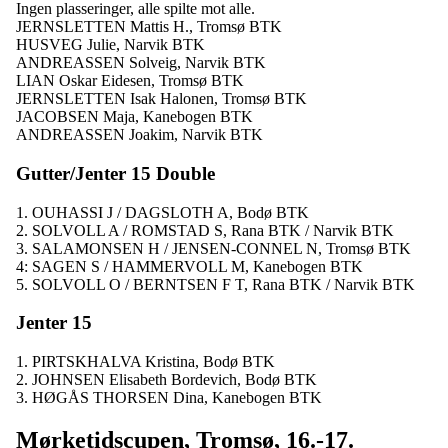
Ingen plasseringer, alle spilte mot alle.
JERNSLETTEN Mattis H., Tromsø BTK
HUSVEG Julie, Narvik BTK
ANDREASSEN Solveig, Narvik BTK
LIAN Oskar Eidesen, Tromsø BTK
JERNSLETTEN Isak Halonen, Tromsø BTK
JACOBSEN Maja, Kanebogen BTK
ANDREASSEN Joakim, Narvik BTK
Gutter/Jenter 15 Double
1. OUHASSI J / DAGSLOTH A, Bodø BTK
2. SOLVOLL A / ROMSTAD S, Rana BTK / Narvik BTK
3. SALAMONSEN H / JENSEN-CONNEL N, Tromsø BTK
4: SAGEN S / HAMMERVOLL M, Kanebogen BTK
5. SOLVOLL O / BERNTSEN F T, Rana BTK / Narvik BTK
Jenter 15
1. PIRTSKHALVA Kristina, Bodø BTK
2. JOHNSEN Elisabeth Bordevich, Bodø BTK
3. HØGÅS THORSEN Dina, Kanebogen BTK
Mørketidscupen, Tromsø, 16.-17.