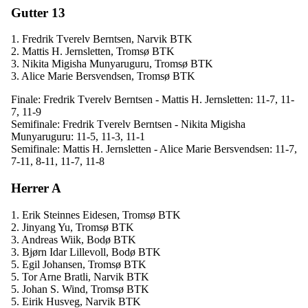
Gutter 13
1. Fredrik Tverelv Berntsen, Narvik BTK
2. Mattis H. Jernsletten, Tromsø BTK
3. Nikita Migisha Munyaruguru, Tromsø BTK
3. Alice Marie Bersvendsen, Tromsø BTK
Finale: Fredrik Tverelv Berntsen - Mattis H. Jernsletten: 11-7, 11-
7, 11-9
Semifinale: Fredrik Tverelv Berntsen - Nikita Migisha
Munyaruguru: 11-5, 11-3, 11-1
Semifinale: Mattis H. Jernsletten - Alice Marie Bersvendsen: 11-7,
7-11, 8-11, 11-7, 11-8
Herrer A
1. Erik Steinnes Eidesen, Tromsø BTK
2. Jinyang Yu, Tromsø BTK
3. Andreas Wiik, Bodø BTK
3. Bjørn Idar Lillevoll, Bodø BTK
5. Egil Johansen, Tromsø BTK
5. Tor Arne Bratli, Narvik BTK
5. Johan S. Wind, Tromsø BTK
5. Eirik Husveg, Narvik BTK