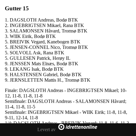
Gutter 15
1. DAGSLOTH Andreas, Bodø BTK
2. INGEBRIGTSEN Mikael, Rana BTK
3. SALAMONSEN Håvard, Tromsø BTK
3. WIIK Eirik, Bodø BTK
5. BREIVIK Vegard, Kanebogen BTK
5. JENSEN-CONNEL Nico, Tromsø BTK
5. SOLVOLL Ask, Rana BTK
5. GULLESEN Patrick, Herøy IL
9. JENSSEN Mats Elnæs, Bodø BTK
9. LEKANG Isak, Bodø BTK
9. HALSTENSEN Gabriel, Bodø BTK
9. JERNSLETTEN Mattis H., Tromsø BTK
Finale: DAGSLOTH Andreas - INGEBRIGTSEN Mikael; 10-
12, 11-8, 11-8, 11-8
Semifinale: DAGSLOTH Andreas - SALAMONSEN Håvard;
11-4, 11-8, 11-5
Semifinale: INGEBRIGTSEN Mikael - WIIK Eirik; 11-8, 11-8,
9-11, 12-14, 11-8
1/4: DAGSLOTH Andreas - BREIVIK Vegard; 11-8, 11-6, 11-3
1/4: INGEBRIGTSEN Mikael - JENSEN-CONNEL Nico; 11-2,
Levert av
11-5, 12-10