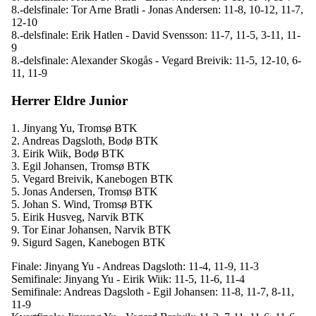
8.-delsfinale: Tor Arne Bratli - Jonas Andersen: 11-8, 10-12, 11-7,
12-10
8.-delsfinale: Erik Hatlen - David Svensson: 11-7, 11-5, 3-11, 11-
9
8.-delsfinale: Alexander Skogås - Vegard Breivik: 11-5, 12-10, 6-
11, 11-9
Herrer Eldre Junior
1. Jinyang Yu, Tromsø BTK
2. Andreas Dagsloth, Bodø BTK
3. Eirik Wiik, Bodø BTK
3. Egil Johansen, Tromsø BTK
5. Vegard Breivik, Kanebogen BTK
5. Jonas Andersen, Tromsø BTK
5. Johan S. Wind, Tromsø BTK
5. Eirik Husveg, Narvik BTK
9. Tor Einar Johansen, Narvik BTK
9. Sigurd Sagen, Kanebogen BTK
Finale: Jinyang Yu - Andreas Dagsloth: 11-4, 11-9, 11-3
Semifinale: Jinyang Yu - Eirik Wiik: 11-5, 11-6, 11-4
Semifinale: Andreas Dagsloth - Egil Johansen: 11-8, 11-7, 8-11,
11-9