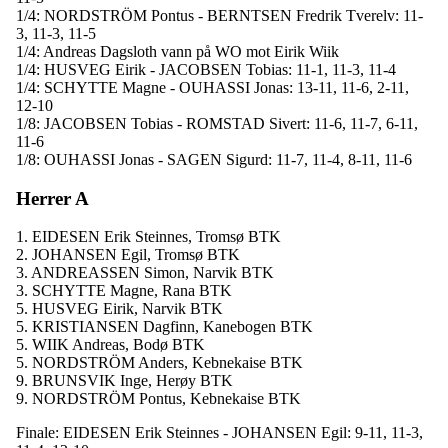
1/4: NORDSTRÖM Pontus - BERNTSEN Fredrik Tverelv: 11-
3, 11-3, 11-5
1/4: Andreas Dagsloth vann på WO mot Eirik Wiik
1/4: HUSVEG Eirik - JACOBSEN Tobias: 11-1, 11-3, 11-4
1/4: SCHYTTE Magne - OUHASSI Jonas: 13-11, 11-6, 2-11,
12-10
1/8: JACOBSEN Tobias - ROMSTAD Sivert: 11-6, 11-7, 6-11,
11-6
1/8: OUHASSI Jonas - SAGEN Sigurd: 11-7, 11-4, 8-11, 11-6
Herrer A
1. EIDESEN Erik Steinnes, Tromsø BTK
2. JOHANSEN Egil, Tromsø BTK
3. ANDREASSEN Simon, Narvik BTK
3. SCHYTTE Magne, Rana BTK
5. HUSVEG Eirik, Narvik BTK
5. KRISTIANSEN Dagfinn, Kanebogen BTK
5. WIIK Andreas, Bodø BTK
5. NORDSTRÖM Anders, Kebnekaise BTK
9. BRUNSVIK Inge, Herøy BTK
9. NORDSTRÖM Pontus, Kebnekaise BTK
Finale: EIDESEN Erik Steinnes - JOHANSEN Egil: 9-11, 11-3,