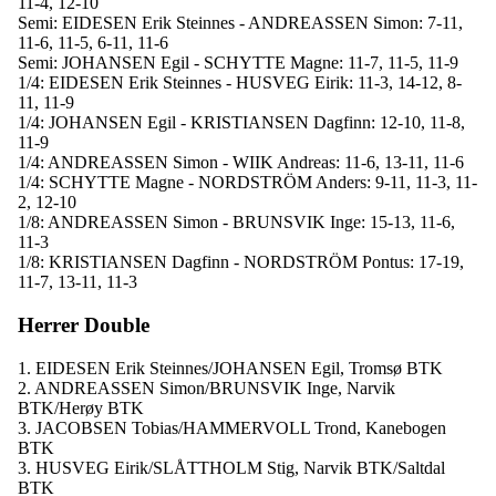
11-4, 12-10
Semi: EIDESEN Erik Steinnes - ANDREASSEN Simon: 7-11,
11-6, 11-5, 6-11, 11-6
Semi: JOHANSEN Egil - SCHYTTE Magne: 11-7, 11-5, 11-9
1/4: EIDESEN Erik Steinnes - HUSVEG Eirik: 11-3, 14-12, 8-
11, 11-9
1/4: JOHANSEN Egil - KRISTIANSEN Dagfinn: 12-10, 11-8,
11-9
1/4: ANDREASSEN Simon - WIIK Andreas: 11-6, 13-11, 11-6
1/4: SCHYTTE Magne - NORDSTRÖM Anders: 9-11, 11-3, 11-
2, 12-10
1/8: ANDREASSEN Simon - BRUNSVIK Inge: 15-13, 11-6,
11-3
1/8: KRISTIANSEN Dagfinn - NORDSTRÖM Pontus: 17-19,
11-7, 13-11, 11-3
Herrer Double
1. EIDESEN Erik Steinnes/JOHANSEN Egil, Tromsø BTK
2. ANDREASSEN Simon/BRUNSVIK Inge, Narvik
BTK/Herøy BTK
3. JACOBSEN Tobias/HAMMERVOLL Trond, Kanebogen
BTK
3. HUSVEG Eirik/SLÅTTHOLM Stig, Narvik BTK/Saltdal
BTK