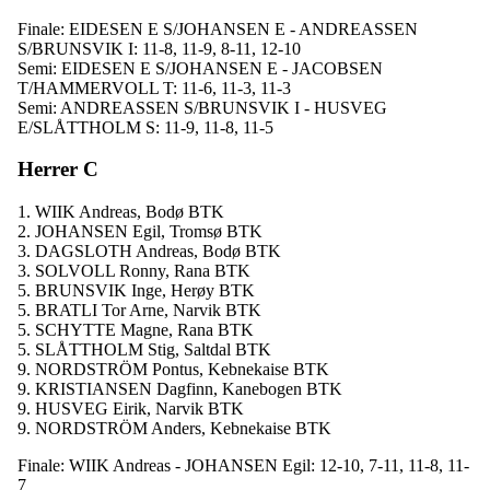
Finale: EIDESEN E S/JOHANSEN E - ANDREASSEN
S/BRUNSVIK I: 11-8, 11-9, 8-11, 12-10
Semi: EIDESEN E S/JOHANSEN E - JACOBSEN
T/HAMMERVOLL T: 11-6, 11-3, 11-3
Semi: ANDREASSEN S/BRUNSVIK I - HUSVEG
E/SLÅTTHOLM S: 11-9, 11-8, 11-5
Herrer C
1. WIIK Andreas, Bodø BTK
2. JOHANSEN Egil, Tromsø BTK
3. DAGSLOTH Andreas, Bodø BTK
3. SOLVOLL Ronny, Rana BTK
5. BRUNSVIK Inge, Herøy BTK
5. BRATLI Tor Arne, Narvik BTK
5. SCHYTTE Magne, Rana BTK
5. SLÅTTHOLM Stig, Saltdal BTK
9. NORDSTRÖM Pontus, Kebnekaise BTK
9. KRISTIANSEN Dagfinn, Kanebogen BTK
9. HUSVEG Eirik, Narvik BTK
9. NORDSTRÖM Anders, Kebnekaise BTK
Finale: WIIK Andreas - JOHANSEN Egil: 12-10, 7-11, 11-8, 11-
7