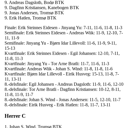
9. Andreas Dagsloth, Bodø BTK
9. Dagfinn Kristiansen, Kanebogen BTK
9. Jonas Andersen, Tromsø BTK
9. Erik Hatlen, Tromsø BTK
Finale: Erik Steinnes Eidesen - Jinyang Yu: 7-11, 11-6, 11-8, 11-3
Semifinale: Erik Steinnes Eidesen - Andreas Wiik: 11-9, 12-10, 7-
11, 11-9
Semifinale: Jinyang Yu - Bjørn Idar Lillevoll: 11-6, 11-9, 9-11,
15-13
Kvartfinale: Erik Steinnes Eidesen - Egil Johansen: 12-10, 7-11,
11-8, 11-3
Kvartfinale: Jinyang Yu - Tor Arne Bratli: 11-7, 11-6, 11-3
Kvartfinale: Andreas Wiik - Johan S. Wind: 11-8, 11-8, 11-6
Kvartfinale: Bjørn Idar Lillevoll - Eirik Husveg: 15-13, 11-8, 7-
11, 13-11
8.-delsfinale: Egil Johansen - Andreas Dagsloth: 11-9, 11-6, 12-10
8.-delsfinale: Tor Arne Bratli - Dagfinn Kristiansen: 10-12, 8-11,
11-8, 11-9, 11-7
8.-delsfinale: Johan S. Wind - Jonas Andersen: 11-5, 12-10, 11-7
8.-delsfinale: Eirik Husveg - Erik Hatlen: 11-8, 11-7, 13-11
Herrer C
1. Johan S. Wind, Tromsø BTK