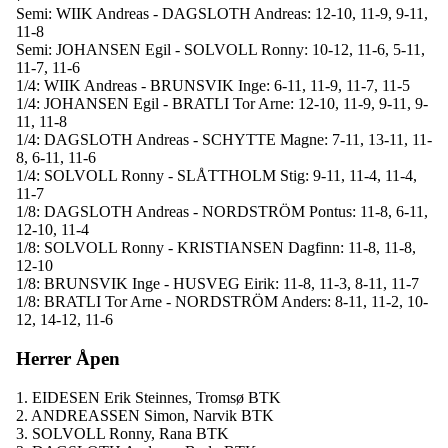
Semi: WIIK Andreas - DAGSLOTH Andreas: 12-10, 11-9, 9-11,
11-8
Semi: JOHANSEN Egil - SOLVOLL Ronny: 10-12, 11-6, 5-11,
11-7, 11-6
1/4: WIIK Andreas - BRUNSVIK Inge: 6-11, 11-9, 11-7, 11-5
1/4: JOHANSEN Egil - BRATLI Tor Arne: 12-10, 11-9, 9-11, 9-
11, 11-8
1/4: DAGSLOTH Andreas - SCHYTTE Magne: 7-11, 13-11, 11-
8, 6-11, 11-6
1/4: SOLVOLL Ronny - SLÅTTHOLM Stig: 9-11, 11-4, 11-4,
11-7
1/8: DAGSLOTH Andreas - NORDSTRÖM Pontus: 11-8, 6-11,
12-10, 11-4
1/8: SOLVOLL Ronny - KRISTIANSEN Dagfinn: 11-8, 11-8,
12-10
1/8: BRUNSVIK Inge - HUSVEG Eirik: 11-8, 11-3, 8-11, 11-7
1/8: BRATLI Tor Arne - NORDSTRÖM Anders: 8-11, 11-2, 10-
12, 14-12, 11-6
Herrer Åpen
1. EIDESEN Erik Steinnes, Tromsø BTK
2. ANDREASSEN Simon, Narvik BTK
3. SOLVOLL Ronny, Rana BTK