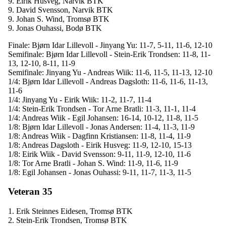
9. Eirik Husveg, Narvik BTK
9. David Svensson, Narvik BTK
9. Johan S. Wind, Tromsø BTK
9. Jonas Ouhassi, Bodø BTK
Finale: Bjørn Idar Lillevoll - Jinyang Yu: 11-7, 5-11, 11-6, 12-10
Semifinale: Bjørn Idar Lillevoll - Stein-Erik Trondsen: 11-8, 11-
13, 12-10, 8-11, 11-9
Semifinale: Jinyang Yu - Andreas Wiik: 11-6, 11-5, 11-13, 12-10
1/4: Bjørn Idar Lillevoll - Andreas Dagsloth: 11-6, 11-6, 11-13,
11-6
1/4: Jinyang Yu - Eirik Wiik: 11-2, 11-7, 11-4
1/4: Stein-Erik Trondsen - Tor Arne Bratli: 11-3, 11-1, 11-4
1/4: Andreas Wiik - Egil Johansen: 16-14, 10-12, 11-8, 11-5
1/8: Bjørn Idar Lillevoll - Jonas Andersen: 11-4, 11-3, 11-9
1/8: Andreas Wiik - Dagfinn Kristiansen: 11-8, 11-4, 11-9
1/8: Andreas Dagsloth - Eirik Husveg: 11-9, 12-10, 15-13
1/8: Eirik Wiik - David Svensson: 9-11, 11-9, 12-10, 11-6
1/8: Tor Arne Bratli - Johan S. Wind: 11-9, 11-6, 11-9
1/8: Egil Johansen - Jonas Ouhassi: 9-11, 11-7, 11-3, 11-5
Veteran 35
1. Erik Steinnes Eidesen, Tromsø BTK
2. Stein-Erik Trondsen, Tromsø BTK