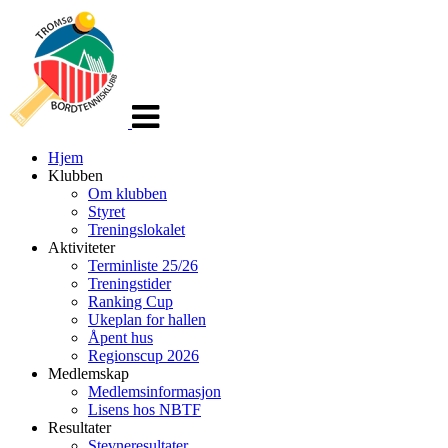
Veksle
navigasjon
Hjem
Klubben
Om klubben
Styret
Treningslokalet
Aktiviteter
Terminliste 25/26
Treningstider
Ranking Cup
Ukeplan for hallen
Åpent hus
Regionscup 2026
Medlemskap
Medlemsinformasjon
Lisens hos NBTF
Resultater
Stevneresultater