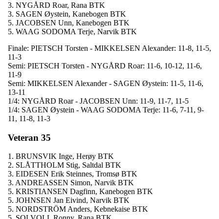
3. NYGÅRD Roar, Rana BTK
3. SAGEN Øystein, Kanebogen BTK
5. JACOBSEN Unn, Kanebogen BTK
5. WAAG SODOMA Terje, Narvik BTK
Finale: PIETSCH Torsten - MIKKELSEN Alexander: 11-8, 11-5,
11-3
Semi: PIETSCH Torsten - NYGÅRD Roar: 11-6, 10-12, 11-6,
11-9
Semi: MIKKELSEN Alexander - SAGEN Øystein: 11-5, 11-6,
13-11
1/4: NYGÅRD Roar - JACOBSEN Unn: 11-9, 11-7, 11-5
1/4: SAGEN Øystein - WAAG SODOMA Terje: 11-6, 7-11, 9-
11, 11-8, 11-3
Veteran 35
1. BRUNSVIK Inge, Herøy BTK
2. SLÅTTHOLM Stig, Saltdal BTK
3. EIDESEN Erik Steinnes, Tromsø BTK
3. ANDREASSEN Simon, Narvik BTK
5. KRISTIANSEN Dagfinn, Kanebogen BTK
5. JOHNSEN Jan Eivind, Narvik BTK
5. NORDSTRÖM Anders, Kebnekaise BTK
5. SOLVOLL Ronny, Rana BTK