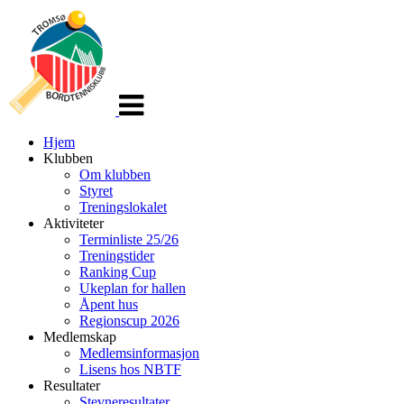
Veksle
navigasjon
Hjem
Klubben
Om klubben
Styret
Treningslokalet
Aktiviteter
Terminliste 25/26
Treningstider
Ranking Cup
Ukeplan for hallen
Åpent hus
Regionscup 2026
Medlemskap
Medlemsinformasjon
Lisens hos NBTF
Resultater
Stevneresultater