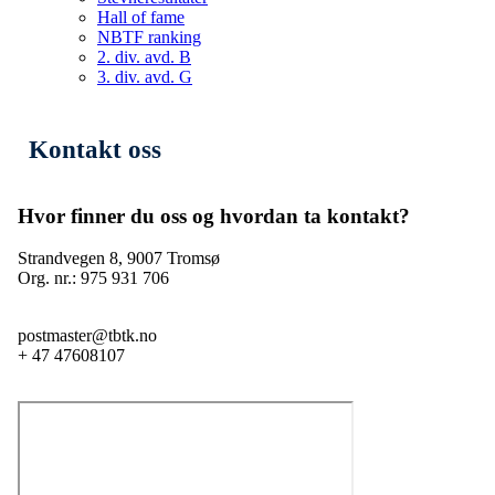
Hall of fame
NBTF ranking
2. div. avd. B
3. div. avd. G
Kontakt oss
Hvor finner du oss og hvordan ta kontakt?
Strandvegen 8, 9007 Tromsø
Org. nr.: 975 931 706
postmaster@tbtk.no
+ 47 47608107