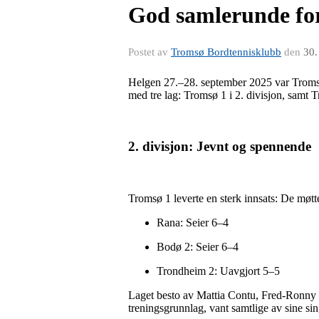
God samlerunde f
Postet av
Tromsø Bordtennisklubb
den
30.
Helgen 27.–28. september 2025 var Tromsø 
med tre lag: Tromsø 1 i 2. divisjon, samt 
2. divisjon: Jevnt og spennende
Tromsø 1 leverte en sterk innsats: De møtte
Rana: Seier 6–4
Bodø 2: Seier 6–4
Trondheim 2: Uavgjort 5–5
Laget besto av Mattia Contu, Fred-Ronny S
treningsgrunnlag, vant samtlige av sine si