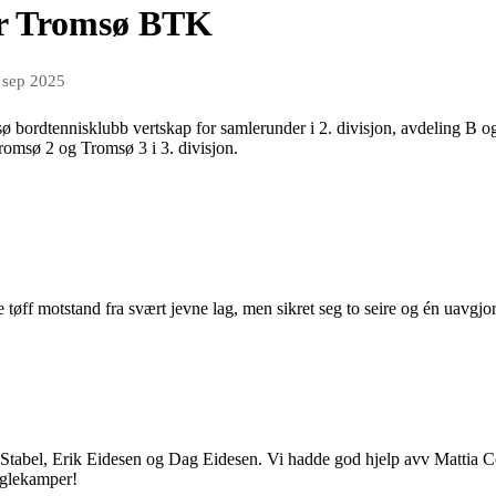
or Tromsø BTK
 sep 2025
bordtennisklubb vertskap for samlerunder i 2. divisjon, avdeling B og 
Tromsø 2 og Tromsø 3 i 3. divisjon.
 tøff motstand fra svært jevne lag, men sikret seg to seire og én uavgjor
tabel, Erik Eidesen og Dag Eidesen. Vi hadde god hjelp avv Mattia Cont
nglekamper!