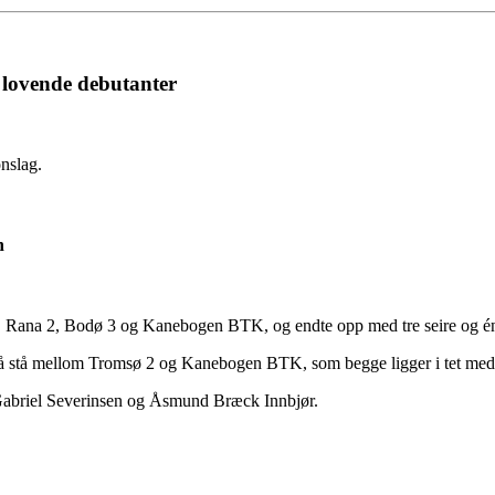
g lovende debutanter
onslag.
n
, Rana 2, Bodø 3 og Kanebogen BTK, og endte opp med tre seire og én
l å stå mellom Tromsø 2 og Kanebogen BTK, som begge ligger i tet med
 Gabriel Severinsen og Åsmund Bræck Innbjør.