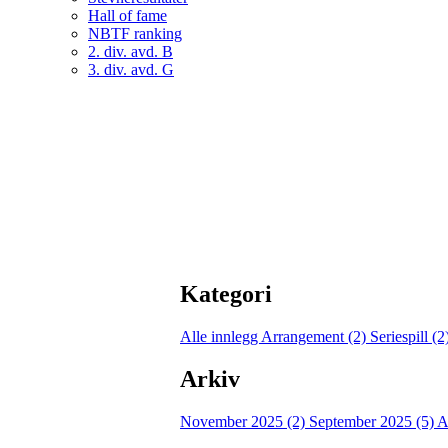
Hall of fame
NBTF ranking
2. div. avd. B
3. div. avd. G
Kategori
Alle innlegg
Arrangement (2)
Seriespill (2
Arkiv
November 2025 (2)
September 2025 (5)
A