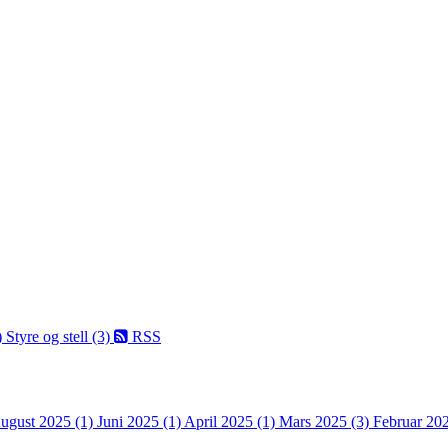
)
Styre og stell (3)
RSS
ugust 2025 (1)
Juni 2025 (1)
April 2025 (1)
Mars 2025 (3)
Februar 20