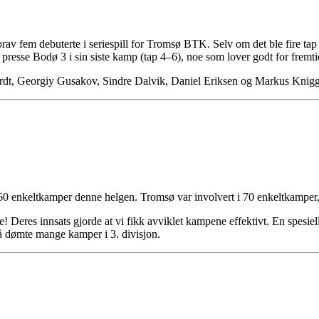
vorav fem debuterte i seriespill for Tromsø BTK. Selv om det ble fire ta
å presse Bodø 3 i sin siste kamp (tap 4–6), noe som lover godt for fremt
ardt, Georgiy Gusakov, Sindre Dalvik, Daniel Eriksen og Markus Knigg
e 160 enkeltkamper denne helgen. Tromsø var involvert i 70 enkeltkamp
! Deres innsats gjorde at vi fikk avviklet kampene effektivt. En spesiell
gså dømte mange kamper i 3. divisjon.