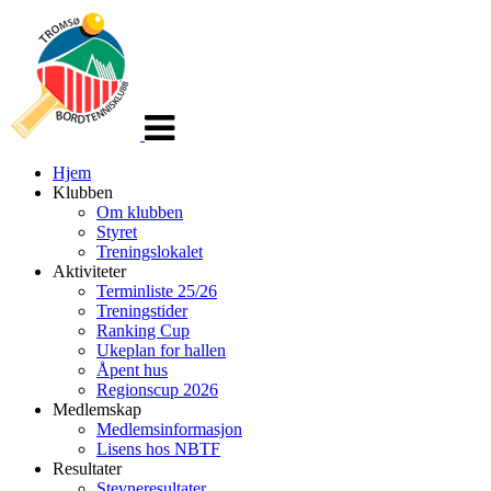
Veksle
navigasjon
Hjem
Klubben
Om klubben
Styret
Treningslokalet
Aktiviteter
Terminliste 25/26
Treningstider
Ranking Cup
Ukeplan for hallen
Åpent hus
Regionscup 2026
Medlemskap
Medlemsinformasjon
Lisens hos NBTF
Resultater
Stevneresultater