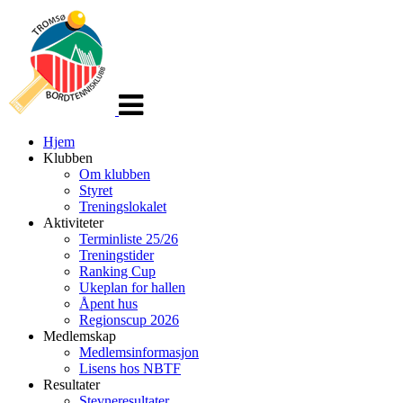
Veksle
navigasjon
Hjem
Klubben
Om klubben
Styret
Treningslokalet
Aktiviteter
Terminliste 25/26
Treningstider
Ranking Cup
Ukeplan for hallen
Åpent hus
Regionscup 2026
Medlemskap
Medlemsinformasjon
Lisens hos NBTF
Resultater
Stevneresultater