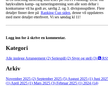
høykvalitets kamp- og turneringstrening som alle som deltar i
konkurranse vil ha godt av, særlig 2. og 3. divisjonsspillere. Flere
detaljer finner dere på
Ranking Cup siden
, denne vil oppdateres
med mere detaljer etterhvert. Vi ses søndag kl 11!
Logg inn for å skrive en kommentar.
Kategori
Alle innlegg
Arrangement (2)
Seriespill (2)
Styre og stell (3)
RS
Arkiv
November 2025 (2)
September 2025 (5)
August 2025 (1)
Juni 202
(1)
April 2025 (1)
Mars 2025 (3)
Februar 2025 (1)
2024 (14)