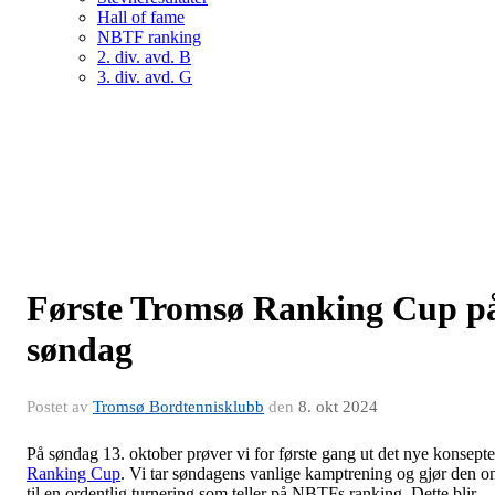
Hall of fame
NBTF ranking
2. div. avd. B
3. div. avd. G
Første Tromsø Ranking Cup p
søndag
Postet av
Tromsø Bordtennisklubb
den
8. okt 2024
På søndag 13. oktober prøver vi for første gang ut det nye konsepte
Ranking Cup
. Vi tar søndagens vanlige kamptrening og gjør den 
til en ordentlig turnering som teller på NBTFs ranking. Dette blir